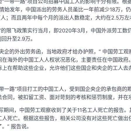
担“一带一路”项目公司招募中国工人的影响十分有限。根
情始发年，中国派出的劳务人员虽比一年前减少18万，仍派出
3万人；而且两年中每个月的派出人数稳定，大约在2.5万左
”的限飞政策实行当月，即2020年3月，中国外派劳工数仍
刻回升至2.9万。
央企的外出劳务函，当地政府才给办护照，” 中国劳工
间在海外的中国工人人权状况恶化，主要责任在中国政府。
际上在帮助这些企业，允许他们这些国企和央企的工人去
一带一路”项目打工的中国工人，受到国企央企的承包商的
法合同，被扣留工资、面对苛刻的考核和惩罚制度，并在
告撰写期间，中国劳工观察收到了关于11名工人死亡的报告
工人死亡。根据这些报告，相关公司没有对这些死亡做出
。” 报告说。