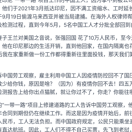
在印尼“一带一路”项目工作的中国工人，因为拿不到被公
他们于2021年3月抵达印尼，因不满工资缩水、工时延
于9月19日偷渡马来西亚并被当局逮捕。在海外人权律师
及检测过程，直到今年5月，5名中国工人才分批全部回到
子王兰对美国之音说，张强回国 花了10万人民币，至今
，他在印尼那边的生活开销，直到他回家，在国内隔离也
后我在家重新做一份工作都得重新往里面投钱，那天我们
诉中国劳工观察，雇主利用中国工人因疫情防控回不了国
敢少给你钱，原因是啥？（因为）有疫情你回不去！四五
检测报告上给你出点猫腻，就让你过不了，你走？你能往
“一带一路”项目上修建道路的工人告诉中国劳工观察，他
年合同到期但仍在继续工作。而这是因为疫情开始后，前
元人民币，工人无法负担。而中国政府规定，公民只能乘
有直达航班。因此，工人们不得不自己买票，先飞到老挝