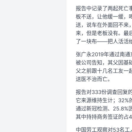
报告中记录了两起死亡事
板不送，让他缓一缓，
送，说车在外面回不来
来，但是老板没有。最
了一块布——把人活活给
张广永2019年通过南
被公司告知，其父因基
父之前跟十几名工友一
送医不治而亡。
报告对333份调查回复
它来源维持生计；32%
通过新冠检测、25.8
其中持持商务签证的占4
中国劳工观察对53名工