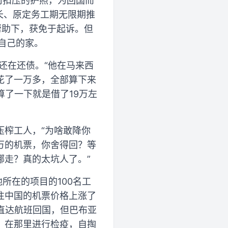
司扣压的护照，为回国而
长、原定务工期无限期推
帮助下，获免于起诉。但
自己的家。
还在还债。“他在马来西
花了一万多，全部算下来
算了一下就是借了19万左
压榨工人，“为啥敢降你
万的机票，你舍得回？等
哪走？真的太坑人了。”
所在的项目的100名工
往中国的机票价格上涨了
坐直达航班回国，但巴布亚
，在那里进行检疫，自掏