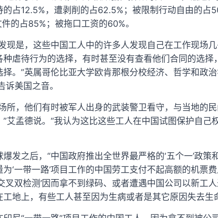
的占12.5%，遭剥削的占62.5%；被限制行动自由的占
文件的占85%；被拖口工资的60%。
要发现是，这些中国工人中的许多人发现自己在工作现场
各种虐待行为的选择，有时甚至没有查看他们合同的选择
选择。”英属哥伦比亚大学欧肯那根分校经济、哲学和政
om）告诉美国之音。
作场所，他们有时被军人出身的武装警卫看守，与当地的
，”艾孟德说。“我认为这比这些工人在中国试图保护自己
爆发之后，“中国政府推出全世界最严格的‘五个一’政策
量为‘一带一路’项目工作的中国劳工支付不起高额的机票
‘交叉双检测’因而拿不到绿码、或者遭遇中国公司以新工
在工地上，有些工人甚至因为生病或者是其它原因失去生命