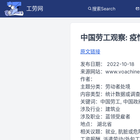
工劳网
搜索Search
中国劳工观察: 
原文链接
发布日期：
2022-10-18
来源网站：
www.voachine
作者：
主题分类：
劳动者处境
内容类型：
统计数据或调
关键词：
中国劳工, 中国政府
涉及行业：
建筑业
涉及职业：
蓝领受雇者
地点：
湖北省
相关议题：
就业, 肮脏或危
工资报酬, 派遣劳动/外包