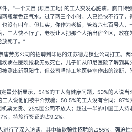
件。“一个天目 (项目工地) 的工人突发心脏病，胸口特
喝两瓶藿香正气水。过了两三个小时，人已经快不行了，
，也没有叫车。但其实，你作为老板，管着六七百号人，
后，工人快不行了，老板让人把那个人抬出宿舍区，放在
放死了。”
通京唐劳务公司的招聘到印尼的江苏德龙镍业公司打工。
础疾病在医院抢救无效死亡。儿子们从印尼医院了解到其父
起被测出新冠阳性，但公司坚持工地医务室作出的诊断，
的定量分析显示，54%的工人有健康问题，50%的人说
的工人说他们被中介欺骗；50.5%的工人没有合同；87%
%因机票太贵、25%因公司不放人；超过一半的中国工人
7%，持旅行签证的占9.2%。
人进行了深入访谈，其中被欺骗性招聘的占55%，强迫性招