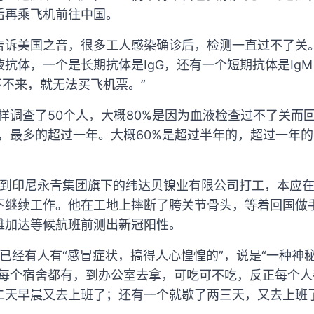
后再乘飞机前往中国。
告诉美国之音，很多工人感染确诊后，检测一直过不了关
抗体，一个是长期抗体是IgG，还有一个短期抗体是Ig
下不来，就无法买飞机票。”
样调查了50个人，大概80%是因为血液检查过不了关而
，最多的超过一年。大概60%是超过半年的，超过一年的不
10月到印尼永青集团旗下的纬达贝镍业有限公司打工，本应在
下继续工作。他在工地上摔断了胯关节骨头，等着回国做
雅加达等候航班前测出新冠阳性。
已经有人有“感冒症状，搞得人心惶惶的”，说是“一种神
每个宿舍都有，到办公室去拿，可吃可不吃，反正每个人
二天早晨又去上班了；还有一个就歇了两三天，又去上班