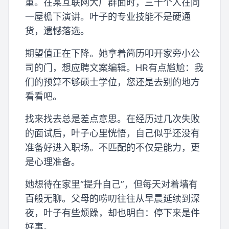
重。在某互联网大厂群面时，三十个人在同
一屋檐下演讲。叶子的专业技能不是硬通
货，遗憾落选。
期望值正在下降。她拿着简历叩开家旁小公
司的门，想应聘文案编辑。HR有点尴尬：我
们的预算不够硕士学位，您还是去别的地方
看看吧。
找来找去总是差点意思。在经历过几次失败
的面试后，叶子心里恍悟，自己似乎还没有
准备好进入职场。不匹配的不仅是能力，更
是心理准备。
她想待在家里“提升自己”，但每天对着墙有
百般无聊。父母的唠叨往往从早晨延续到深
夜，叶子有些烦躁，却也明白：停下来是件
好事。