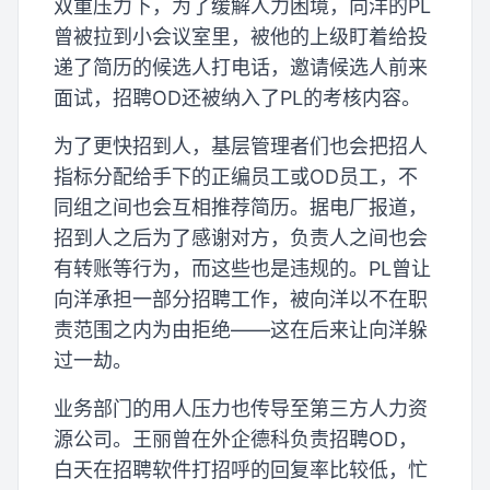
双重压力下，为了缓解人力困境，向洋的PL
曾被拉到小会议室里，被他的上级盯着给投
递了简历的候选人打电话，邀请候选人前来
面试，招聘OD还被纳入了PL的考核内容。
为了更快招到人，基层管理者们也会把招人
指标分配给手下的正编员工或OD员工，不
同组之间也会互相推荐简历。据电厂报道，
招到人之后为了感谢对方，负责人之间也会
有转账等行为，而这些也是违规的。PL曾让
向洋承担一部分招聘工作，被向洋以不在职
责范围之内为由拒绝——这在后来让向洋躲
过一劫。
业务部门的用人压力也传导至第三方人力资
源公司。王丽曾在外企德科负责招聘OD，
白天在招聘软件打招呼的回复率比较低，忙