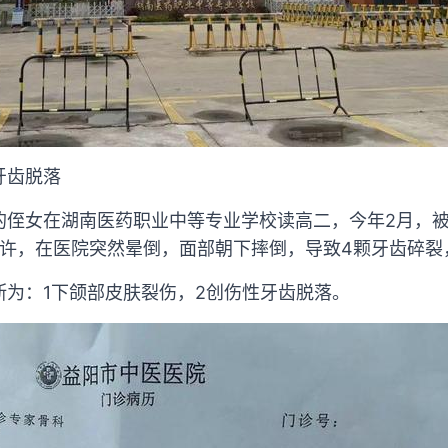
牙齿脱落
岁的侄女在湖南医药职业中等专业学校读高二，今年2月，
时许，在医院突然晕倒，面部朝下摔倒，导致4颗牙齿碎裂
断为：1下颌部皮肤裂伤，2创伤性牙齿脱落。