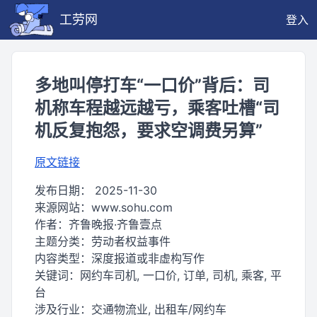
工劳网
登入
多地叫停打车“一口价”背后：司
机称车程越远越亏，乘客吐槽“司
机反复抱怨，要求空调费另算”
原文链接
发布日期：
2025-11-30
来源网站：
www.sohu.com
作者：
齐鲁晚报·齐鲁壹点
主题分类：
劳动者权益事件
内容类型：
深度报道或非虚构写作
关键词：
网约车司机, 一口价, 订单, 司机, 乘客, 平
台
涉及行业：
交通物流业, 出租车/网约车