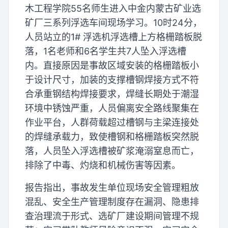
木工程学院55名师生进入中金内蒙古矿业选
矿厂三系列浮选车间现场学习。10时24分，
人员站立的1# 浮选机浮选槽上方格栅踏板脱
落，1名老师和6名学生共7人坠入浮选槽
内。直接原因是事故区域安装的格栅踏板小
于设计尺寸，加装的支撑槽钢焊接方式不符
合承重钢结构焊接要求，焊缝长期处于潮湿
环境中锈蚀严重，人员偏离安全路线聚集在
作业平台，人群荷载超过槽钢与主梁连接处
的焊缝承载力，致使槽钢和格栅踏板突然脱
落，人员坠入浮选槽被矿浆淹溺窒息而亡，
排除了中毒、灼烧和机械伤害等因素。
报告指出，事故发生单位现场安全管理粗放
混乱、安全生产管理制度存在漏洞、隐患排
查治理流于形式、选矿厂建设期间管理不规